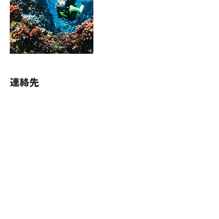
連絡先
080-6776-4689
yoiyoidiving@gmail.com