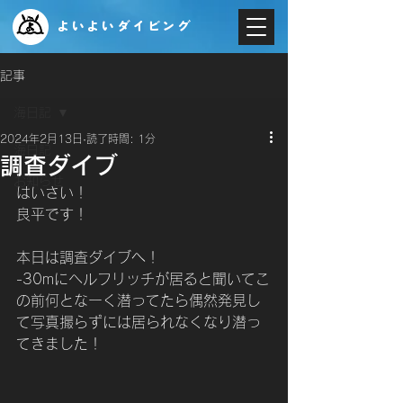
よいよいダイビング
記事
海日記
2024年2月13日
読了時間: 1分
海日記
調査ダイブ
お知らせ
はいさい！
良平です！
本日は調査ダイブへ！
-30mにヘルフリッチが居ると聞いてこ
の前何となーく潜ってたら偶然発見し
て写真撮らずには居られなくなり潜っ
てきました！