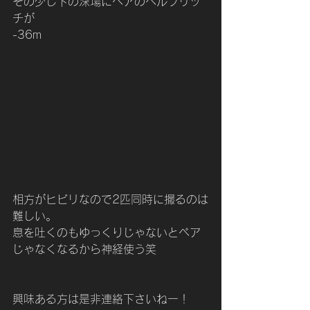
その少し下の深場にペアのヘルフリッ
チが
-36m
相方がヒビリなので2匹同時に撮るのは
難しい。
息を吐くのもゆっくりじゃないとペア
じゃなくなるから神経使う笑
興味ある方は是非連絡下さいねー！