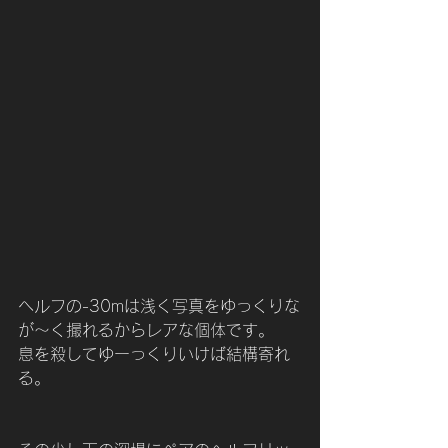
ヘルフの-30mは浅く写真をゆっくりな
が〜く撮れるからレアな個体です。
息を殺してゆーっくりいけば結構寄れ
る。